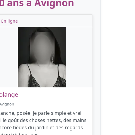
0 ans à Avignon
En ligne
olange
Avignon
ranche, posée, je parle simple et vrai.
’ai le goût des choses nettes, des mains
ncore tièdes du jardin et des regards
ui ne trichent pas.