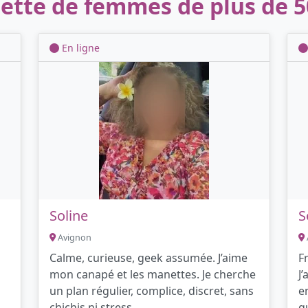
ette de femmes de plus de 5
En ligne
Soline
S
Avignon
Calme, curieuse, geek assumée. J’aime
F
mon canapé et les manettes. Je cherche
J
un plan régulier, complice, discret, sans
e
chichis ni stress.
q