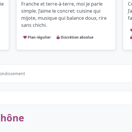
ée
Franche et terre-à-terre, moi je parle
C
simple. J’aime le concret: cuisine qui
J
mijote, musique qui balance doux, rire
fa
sans chichi.
Plan régulier
Discrétion absolue
rrondissement
 Rhône