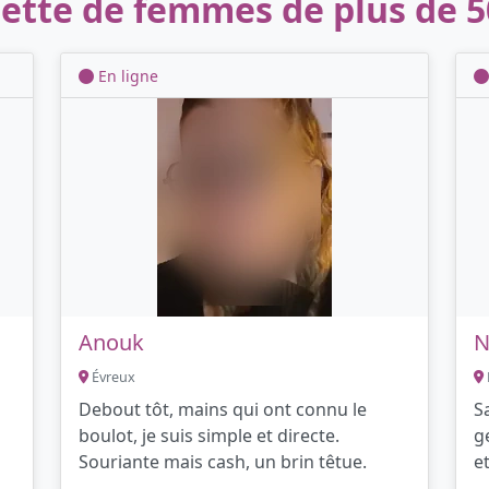
ette de femmes de plus de 5
En ligne
Anouk
N
Évreux
Debout tôt, mains qui ont connu le
S
boulot, je suis simple et directe.
g
Souriante mais cash, un brin têtue.
e