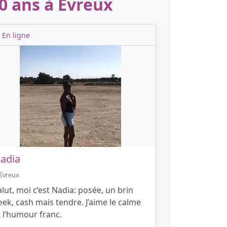
0 ans à Évreux
En ligne
adia
Évreux
alut, moi c’est Nadia: posée, un brin
eek, cash mais tendre. J’aime le calme
t l’humour franc.